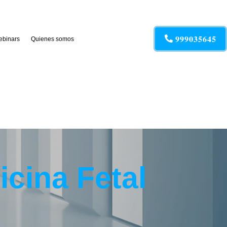
999035645
binars
Quienes somos
icina Fetal