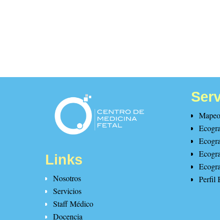
Serv
Mapeo 
Ecogra
Ecogra
Ecogra
Links
Ecogra
Nosotros
Perfil 
Servicios
Staff Médico
Docencia