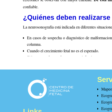
confiable.
¿Quiénes deben realizarse 
La neurosonografía está indicada en diferentes situacione
En casos de sospecha o diagnóstico de malformacione
columna.
Cuando el crecimiento fetal no es el esperado.
Si la gestante ha estado expuesta a infecciones o susta
Antecedentes de un feto con malformaciones del siste
Además, este examen ofrece información preventiva y di
Serv
Finalidad
de la neurosonog
Mapeo 
El objetivo principal es obtener vistas detalladas del ce
Ecogra
descartar alteraciones y brindar tranquilidad a la pacien
Ecogra
Ecogra
Links