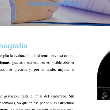
Medicina Fetal
nografia
mplía la evaluación del sistema nervioso central
demás
, gracias a este examen es posible obtener
por lo tanto
icos más precisos y,
, mejorar la
Sin
de gestación hasta el final del embarazo.
32 semanas, ya que en ese período las estructuras
anera
, se logra una valoración más completa y