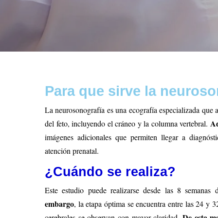
Para que sirve la neuroso
La neurosonografía es una ecografía especializada que a
A
del feto, incluyendo el cráneo y la columna vertebral.
imágenes adicionales que permiten llegar a diagnóst
atención prenatal.
¿Cuándo se realiza?
Este estudio puede realizarse desde las 8 semanas 
embargo
, la etapa óptima se encuentra entre las 24 y 
De esta m
cerebrales se observan con mayor claridad.