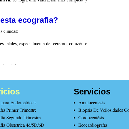
esta ecografía?
s clínicas:
s fetales, especialmente del cerebro, corazón o
ncias tóxicas.
ma nervioso central.
agnóstica que orienta la conducta médica.
icios
Servicios
rafía
para Endometriosis
Amniocentesis
rebro fetal. De esta manera, se pueden confirmar o
fía Primer Trimestre
Biopsia De Vellosidades Co
te cuando los resultados son normales.
fía Segundo Trimestre
Cordocentésis
fia Obstetrica 4d/5D/6D
Ecocardiografía